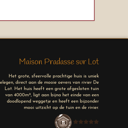
Maison Pradasse sur Lot
Het grote, sfeervolle prachtige huis is uniek
elegen, direct aan de mooie oevers van rivier De
Lot. Het huis heeft een grote afgesloten tuin
van 4000m², ligt aan bijna het einde van een
doodlopend weggetje en heeft een bijzonder
mooi uitzicht op de tuin en de rivier.