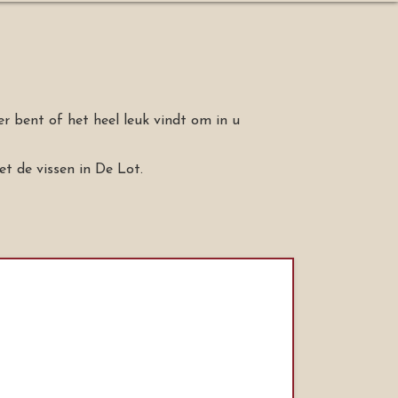
er bent of het heel leuk vindt om in u
t de vissen in De Lot.